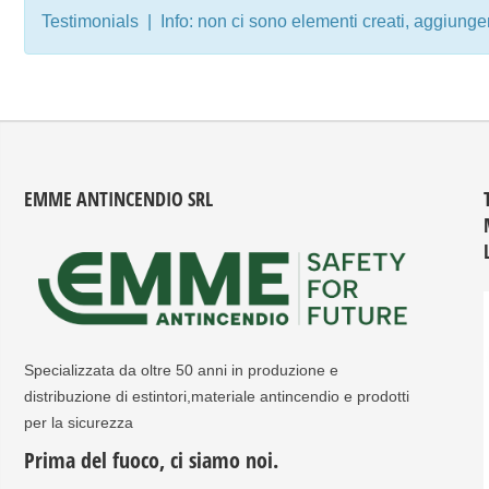
commerce selezionando una tra le categorie sottostanti
Testimonials | Info: non ci sono elementi creati, aggiunge
della Sezione Estintori ed Antincendio. Emme Antincendio
offre al cliente un servizio completo a livello nazionale che
riguarda: VENDITA ONLINE DEL PRODOTTO
DESIDERATO Possibilità per il cliente di ricevere il prodotto
tramite CORRIERE O di RITIRARE IL PRODOTTO
DIRETTAMENTE DAL RIVENDITORE PIU’ VICINO
EMME ANTINCENDIO SRL
selezionandolo in fase di acquisto Acquistare il prodotto e
ricevere un SERVIZIO DI ASSISTENZA E MANUTENZIONE
DIRETTAMENTE DAL RIVENDITORE DI FIDUCIA PIU’
VICINO
Specializzata da oltre 50 anni in produzione e
distribuzione di estintori,materiale antincendio e prodotti
per la sicurezza
Prima del fuoco, ci siamo noi.