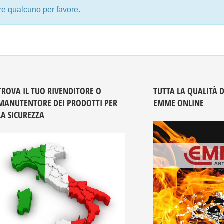
A TUA DISPOSIZIONE: IDRANTI, NASPI, MANICHETTE,
re qualcuno per favore.
CASSETTE MULTIUSO, ARMADI, ACCESSORI PER
MANUTENTORI, ABBIGLIAMENTO E ALTRO ANCORA…
TROVA IL TUO RIVENDITORE O
TUTTA LA QUALITÀ 
MANUTENTORE DEI PRODOTTI PER
EMME ONLINE
LA SICUREZZA