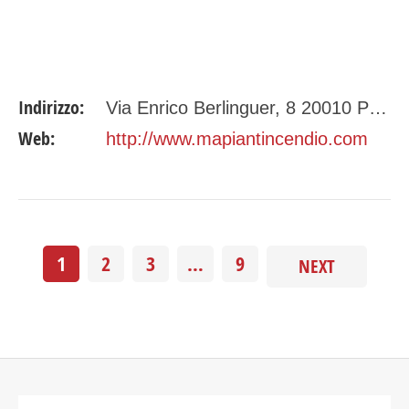
Indirizzo:
Via Enrico Berlinguer, 8 20010 Pogliano M.se (MI)
Web:
http://www.mapiantincendio.com
1
2
3
…
9
NEXT