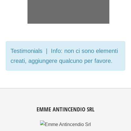
ricevere un SERVIZIO DI
ASSISTENZA E
MANUTENZIONE
DIRETTAMENTE DAL
RIVENDITORE DI FIDUCIA PIU’
VICINO
Testimonials | Info: non ci sono elementi
creati, aggiungere qualcuno per favore.
EMME ANTINCENDIO SRL