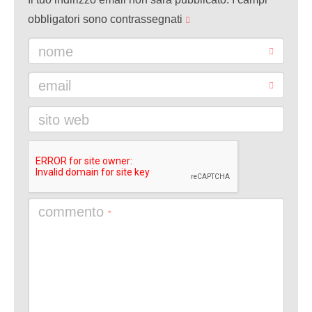
obbligatori sono contrassegnati
nome
email
sito web
commento
*