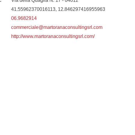
:
Via della Quaglia N. 17 - 04012
41.55962370016113, 12.846297416955963
06.9682914
commerciale@martoranaconsultingsrl.com
http://www.martoranaconsultingsrl.com/