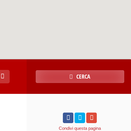
CERCA
Condivi
questa pagina