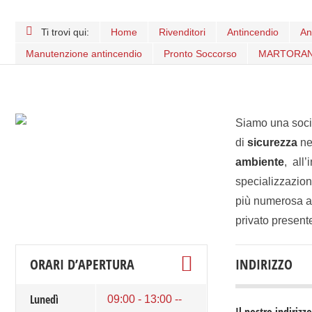
Ti trovi qui:
Home
Rivenditori
Antincendio
An
Manutenzione antincendio
Pronto Soccorso
MARTORAN
Siamo una socie
di
sicurezza
nei
ambiente
, all
specializzazion
più numerosa ap
privato presente 
ORARI D’APERTURA
INDIRIZZO
Lunedì
09:00 - 13:00 --